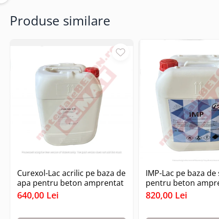
Finisoare beton/accesorii
Produse similare
Rosturi metalice
Covor de piatra cu rasina
poliuretanica
Gama FASTVERDINI
Placi PVC Pardoseli
Curexol-Lac acrilic pe baza de
IMP-Lac pe baza de 
apa pentru beton amprentat
pentru beton ampr
640,00 Lei
820,00 Lei