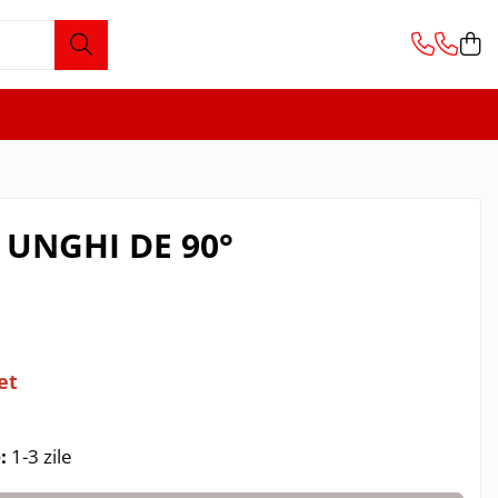
 UNGHI DE 90°
m
ret
:
1-3 zile