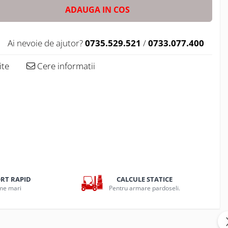
ADAUGA IN COS
Ai nevoie de ajutor?
0735.529.521
/
0733.077.400
ite
Cere informatii
ORT RAPID
CALCULE STATICE
ume mari
Pentru armare pardoseli.