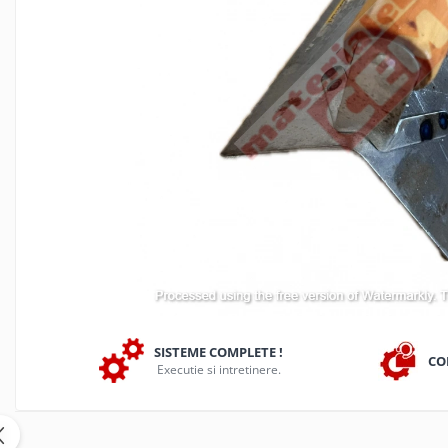
Produse beton celular
Beton elicopterizat
Consumabile
Discuri diamantate
Sape egalizare
Unelte si scule
Gletiere
Set complet finisat beton
Dreptare
Far led
Finisoare/lipe/unelte beton
Utilaje si Masini
MARSHALLTOWN
SISTEME COMPLETE !
CO
Executie si intretinere.
Gletiere
Gletiere piscine/plastic
Gletiere margine/rost/colturi