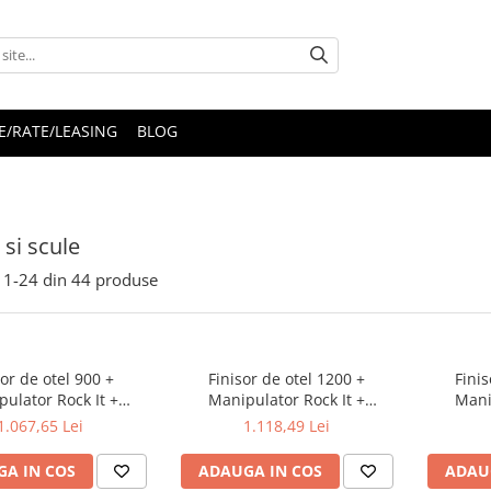
E/RATE/LEASING
BLOG
 si scule
1-
24
din
44
produse
sor de otel 900 +
Finisor de otel 1200 +
Finis
ulator Rock It +
Manipulator Rock It +
Mani
gitor de aluminiu
Prelungitor de aluminiu
Prelu
1.067,65 Lei
1.118,49 Lei
180cm
180cm
A IN COS
ADAUGA IN COS
ADAU