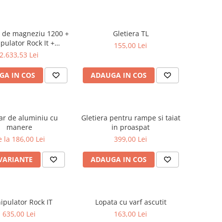
r de magneziu 1200 +
Gletiera TL
pulator Rock It +
155,00 Lei
ngitor de aluminiu
2.633,53 Lei
 kit adaptor+matura
GA IN COS
ADAUGA IN COS
ar de aluminiu cu
Gletiera pentru rampe si taiat
manere
in proaspat
 la 186,00 Lei
399,00 Lei
 VARIANTE
ADAUGA IN COS
pulator Rock IT
Lopata cu varf ascutit
635,00 Lei
163,00 Lei