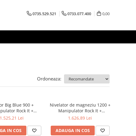
0735.529.521
0733.077.400
0,00
Ordoneaza:
or Big Blue 900 +
Nivelator de magneziu 1200 +
pulator Rock It +
Manipulator Rock It +
ngitor de aluminiu
Prelungitor de aluminiu
1.525,21 Lei
1.626,89 Lei
180cm
180cm
GA IN COS
ADAUGA IN COS