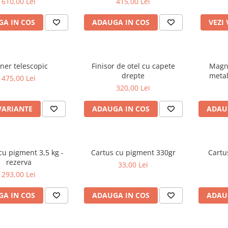
610,00 Lei
415,00 Lei
A IN COS
ADAUGA IN COS
VEZI
ner telescopic
Finisor de otel cu capete
Magne
drepte
metal
475,00 Lei
320,00 Lei
VARIANTE
ADAUGA IN COS
ADAU
cu pigment 3,5 kg -
Cartus cu pigment 330gr
Cartu
rezerva
33,00 Lei
293,00 Lei
A IN COS
ADAUGA IN COS
ADAU