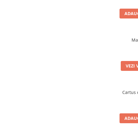
Finisoare beton/accesorii
ADAUG
Rosturi metalice
Covor de piatra cu rasina
poliuretanica
Gama FASTVERDINI
Ma
Placi PVC Pardoseli
VEZI 
Cartus 
ADAUG