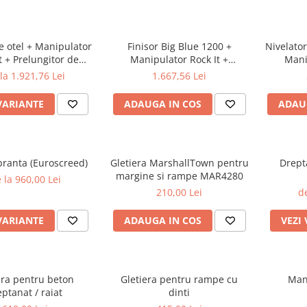
e otel + Manipulator
Finisor Big Blue 1200 +
Nivelato
t + Prelungitor de
Manipulator Rock It +
Mani
 180cm + Kit adaptor
Prelungitor de aluminiu
Prelu
la 1.921,76 Lei
1.667,56 Lei
+ matura
180cm
180cm +
VARIANTE
ADAUGA IN COS
ADAU
branta (Euroscreed)
Gletiera MarshallTown pentru
Drept
margine si rampe MAR4280
 la 960,00 Lei
210,00 Lei
de
VARIANTE
ADAUGA IN COS
VEZI
ra pentru beton
Gletiera pentru rampe cu
Mani
eptanat / raiat
dinti