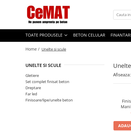
Toate Produsele
Beton amprentat
TOATE PRODUSELE
BETON CELULAR
FINANTAR
Intretinere beton amprentat
Matrite Beton Amprentat
Home /
Unelte si scule
Adoquines
Cenefas
Unelte
UNELTE SI SCULE
Losas
Afiseaza:
Gletiere
Mantas
Set complet finisat beton
Dreptare
Piedras
Far led
Pizarras
Finisoare/lipe/unelte beton
Fini
Manip
Rodillo
Prelun
Vertical
ADAUG
Fibre beton