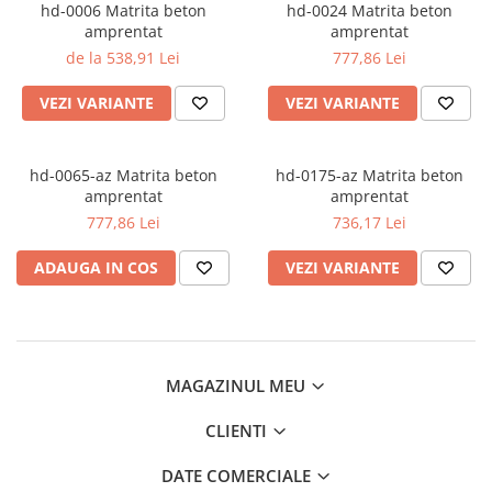
hd-0006 Matrita beton
hd-0024 Matrita beton
Finisoare beton/accesorii
amprentat
amprentat
Rosturi metalice
de la 538,91 Lei
777,86 Lei
Covor de piatra cu rasina
VEZI VARIANTE
VEZI VARIANTE
poliuretanica
Gama FASTVERDINI
Placi PVC Pardoseli
hd-0065-az Matrita beton
hd-0175-az Matrita beton
amprentat
amprentat
777,86 Lei
736,17 Lei
ADAUGA IN COS
VEZI VARIANTE
MAGAZINUL MEU
CLIENTI
DATE COMERCIALE