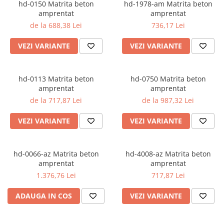
hd-0150 Matrita beton
hd-1978-am Matrita beton
Produse beton celular
amprentat
amprentat
Beton elicopterizat
de la 688,38 Lei
736,17 Lei
Consumabile
Discuri diamantate
VEZI VARIANTE
VEZI VARIANTE
Sape egalizare
Unelte si scule
hd-0113 Matrita beton
hd-0750 Matrita beton
Gletiere
amprentat
amprentat
Set complet finisat beton
de la 717,87 Lei
de la 987,32 Lei
Dreptare
VEZI VARIANTE
VEZI VARIANTE
Far led
Finisoare/lipe/unelte beton
hd-0066-az Matrita beton
hd-4008-az Matrita beton
Utilaje si Masini
amprentat
amprentat
MARSHALLTOWN
1.376,76 Lei
717,87 Lei
Gletiere
ADAUGA IN COS
VEZI VARIANTE
Gletiere piscine/plastic
Gletiere margine/rost/colturi