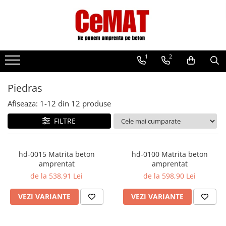
Toate Produsele
Beton amprentat
1
2
Intretinere beton amprentat
Matrite Beton Amprentat
Piedras
Adoquines
Afiseaza:
1-
12
din
12
produse
Cenefas
FILTRE
Losas
Mantas
hd-0015 Matrita beton
hd-0100 Matrita beton
Piedras
amprentat
amprentat
Pizarras
de la 538,91 Lei
de la 598,90 Lei
Rodillo
VEZI VARIANTE
VEZI VARIANTE
Vertical
Fibre beton