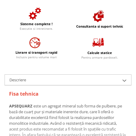
Sisteme complete !
Consultanta si suport tehnic
Executie si intretinere.
Livrare si transport rapid
Calcule statice
Inclusiv pentru volume mari
Pentru armare pardoseli.
Descriere
Fisa tehnica
APSEQUARZ
este un agregat mineral sub forma de pulbere, pe
bază de cuarţ pur şi materiale inerente dure, care îi oferă o
durabilitate excelentă fiind folosit la realizarea pardoselilor
monolitice industriale. Având o rezistenţă mecanică ridicată,
acest produs este recomandat a fi folosit în spaţiile cu trafic
intens. În afara faptului că se garantează o excelentă rezistenţă la