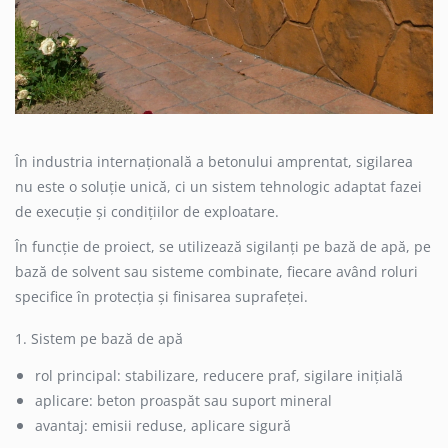
În industria internațională a betonului amprentat, sigilarea
nu este o soluție unică, ci un sistem tehnologic adaptat fazei
de execuție și condițiilor de exploatare.
În funcție de proiect, se utilizează sigilanți pe bază de apă, pe
bază de solvent sau sisteme combinate, fiecare având roluri
specifice în protecția și finisarea suprafeței.
1. Sistem pe bază de apă
rol principal: stabilizare, reducere praf, sigilare inițială
aplicare: beton proaspăt sau suport mineral
avantaj: emisii reduse, aplicare sigură