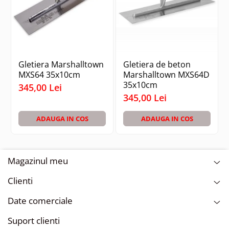
perfectă pentru profesioniștii din domeniul
construcțiilor de piscine care doresc să obțină
rezultate impecabile și de durată.
Gletiera Marshalltown
Gletiera de beton
MXS64 35x10cm
Marshalltown MXS64D
35x10cm
345,00 Lei
345,00 Lei
ADAUGA IN COS
ADAUGA IN COS
Magazinul meu
Clienti
Date comerciale
Suport clienti