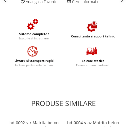
Adauga la Favorite
Cere informatii
Sisteme complete !
Consultanta si suport tehnic
Executie si intretinere.
Livrare si transport rapid
Calcule statice
Inclusiv pentru volume mari
Pentru armare pardoseli.
PRODUSE SIMILARE
hd-0002-v-r Matrita beton
hd-0004-v-az Matrita beton