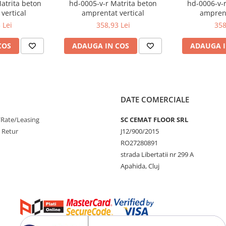
atrita beton
hd-0005-v-r Matrita beton
hd-0006-v-r
vertical
amprentat vertical
amprent
 Lei
358,93 Lei
358
COS
ADAUGA IN COS
ADAUGA I
DATE COMERCIALE
/Rate/Leasing
SC CEMAT FLOOR SRL
e Retur
J12/900/2015
RO27280891
strada Libertatii nr 299 A
Apahida, Cluj