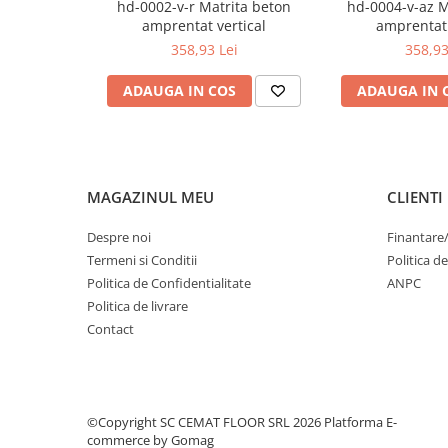
hd-0002-v-r Matrita beton
hd-0004-v-az M
Finisoare beton/accesorii
amprentat vertical
amprentat 
358,93 Lei
358,93
Rosturi metalice
Covor de piatra cu rasina
ADAUGA IN COS
ADAUGA IN 
poliuretanica
Gama FASTVERDINI
Placi PVC Pardoseli
MAGAZINUL MEU
CLIENTI
Despre noi
Finantare
Termeni si Conditii
Politica d
Politica de Confidentialitate
ANPC
Politica de livrare
Contact
©Copyright SC CEMAT FLOOR SRL 2026
Platforma E-
commerce by Gomag