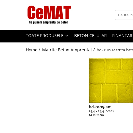
Toate Produsele
Beton amprentat
TOATE PRODUSELE
BETON CELULAR
FINANTAR
Intretinere beton amprentat
Matrite Beton Amprentat
Home /
Matrite Beton Amprentat /
hd-0105 Matrita be
Adoquines
Cenefas
Losas
Mantas
Piedras
Pizarras
Rodillo
Vertical
Fibre beton