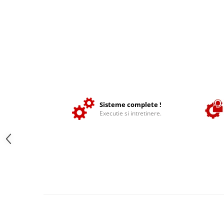
Produse beton celular
Beton elicopterizat
Consumabile
Discuri diamantate
Sape egalizare
Unelte si scule
Gletiere
Set complet finisat beton
Sisteme complete !
Executie si intretinere.
Dreptare
Far led
Finisoare/lipe/unelte beton
Utilaje si Masini
MARSHALLTOWN
Gletiere
Gletiere piscine/plastic
Gletiere margine/rost/colturi