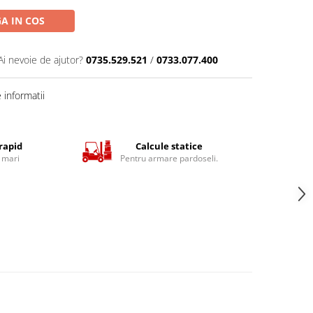
A IN COS
Ai nevoie de ajutor?
0735.529.521
/
0733.077.400
informatii
 rapid
Calcule statice
 mari
Pentru armare pardoseli.