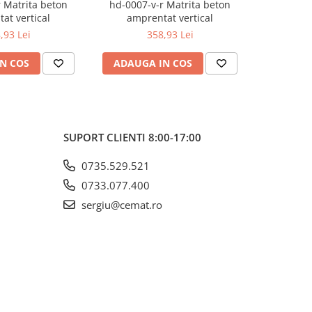
 Matrita beton
hd-0007-v-r Matrita beton
hd-0008-
at vertical
amprentat vertical
ampr
,93 Lei
358,93 Lei
N COS
ADAUGA IN COS
ADAUG
SUPORT CLIENTI
8:00-17:00
0735.529.521
0733.077.400
sergiu@cemat.ro