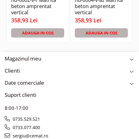
hd-0002-v-r Matrita
hd-0004-v-az Matrita
beton amprentat
beton amprentat
vertical
vertical
358,93 Lei
358,93 Lei
ADAUGA IN COS
ADAUGA IN COS
Magazinul meu
Clienti
Date comerciale
Suport clienti
8:00-17:00
0735.529.521
0733.077.400
sergiu@cemat.ro