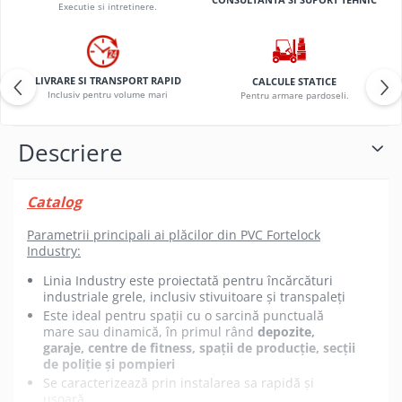
Executie si intretinere.
LIVRARE SI TRANSPORT RAPID
CALCULE STATICE
Inclusiv pentru volume mari
Pentru armare pardoseli.
Descriere
Catalog
Parametrii principali ai plăcilor din PVC Fortelock
Industry:
Linia Industry este proiectată pentru încărcături
industriale grele, inclusiv stivuitoare și transpaleți
Este ideal pentru spații cu o sarcină punctuală
mare sau dinamică, în primul rând
depozite,
garaje, centre de fitness, spații de producție, secții
de poliție și pompieri
Se caracterizează prin instalarea sa rapidă și
ușoară