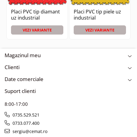
Pentru o idee mai bună a instalării finale, folosiți
posibilitatea de a vă vizualiza spațiul sau împrumutați
Placi PVC tip diamant
Placi PVC tip piele uz
gratuit câteva plăci
uz industrial
industrial
Accesoriile și serviciile potrivite:
VEZI VARIANTE
VEZI VARIANTE
Rampe
Colțuri
Plinte
Imprimare individuală de faianță
Lăcuirea plăcilor
Magazinul meu
Mostre de gresie (8 x 8 cm) gratuite
Clienti
Date comerciale
Suport clienti
8:00-17:00
0735.529.521
0733.077.400
sergiu@cemat.ro