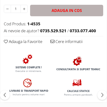
ADAUGA IN COS
Cod Produs:
1-4535
Ai nevoie de ajutor?
0735.529.521
/
0733.077.400
Adauga la Favorite
Cere informatii
SISTEME COMPLETE !
CONSULTANTA SI SUPORT TEHNIC
Executie si intretinere.
LIVRARE SI TRANSPORT RAPID
CALCULE STATICE
Inclusiv pentru volume mari
Pentru armare pardoseli.