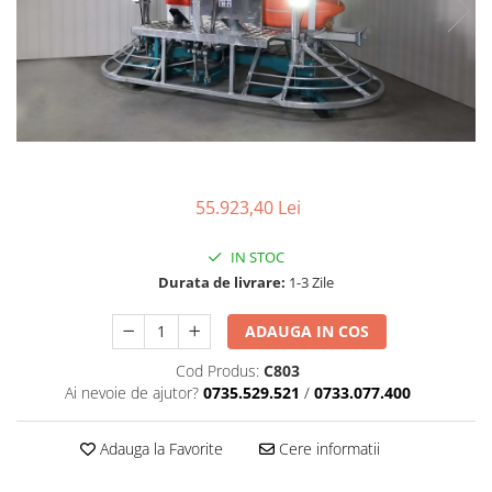
Produse beton celular
Beton elicopterizat
Consumabile
Discuri diamantate
Sape egalizare
Unelte si scule
Gletiere
55.923,40 Lei
Set complet finisat beton
Dreptare
IN STOC
Durata de livrare:
1-3 Zile
Far led
Finisoare/lipe/unelte beton
ADAUGA IN COS
Utilaje si Masini
Cod Produs:
C803
MARSHALLTOWN
Ai nevoie de ajutor?
0735.529.521
/
0733.077.400
Gletiere
Gletiere piscine/plastic
Adauga la Favorite
Cere informatii
Gletiere margine/rost/colturi