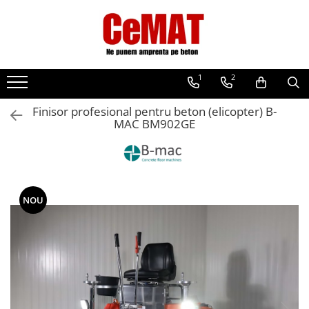
Toate Produsele
Beton amprentat
1
2
Intretinere beton amprentat
Matrite Beton Amprentat
Finisor profesional pentru beton (elicopter) B-
MAC BM902GE
Adoquines
Cenefas
Losas
Mantas
NOU
Piedras
Pizarras
Rodillo
Vertical
Fibre beton