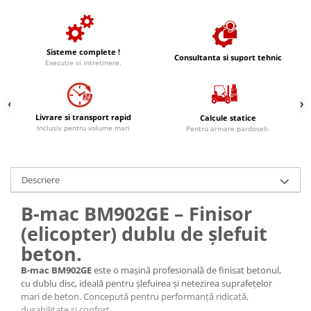
Finisoare beton/accesorii
Rosturi metalice
Covor de piatra cu rasina
Sisteme complete !
Consultanta si suport tehnic
Executie si intretinere.
poliuretanica
Gama FASTVERDINI
Placi PVC Pardoseli
Livrare si transport rapid
Calcule statice
Inclusiv pentru volume mari
Pentru armare pardoseli.
Descriere
B-mac BM902GE – Finisor
(elicopter) dublu de șlefuit
beton.
B-mac BM902GE
este o mașină profesională de finisat betonul,
cu dublu disc, ideală pentru șlefuirea și netezirea suprafețelor
mari de beton. Concepută pentru performanță ridicată,
durabilitate și confort.