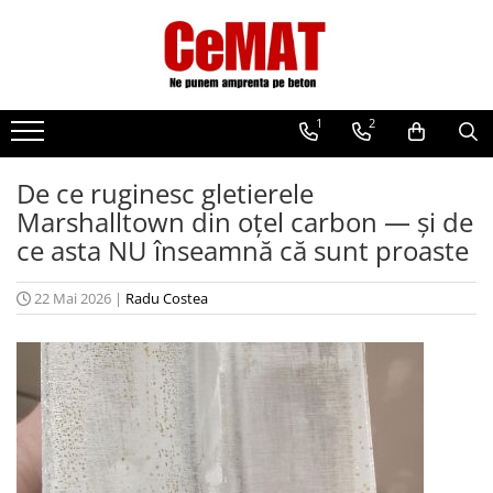
Matrite Beton Amprentat
Unelte si scule
MARSHALLTOWN
Adoquines
Gletiere
Gletiere
1
2
Cenefas
Set complet finisat beton
Gletiere piscine/plastic
Losas
Dreptare
Gletiere margine/rost/colturi
De ce ruginesc gletierele
Mantas
Far led
Finisoare beton/accesorii
Marshalltown din oțel carbon — și de
ce asta NU înseamnă că sunt proaste
Piedras
Finisoare/lipe/unelte beton
Pizarras
22 Mai 2026
|
Radu Costea
Rodillo
Vertical