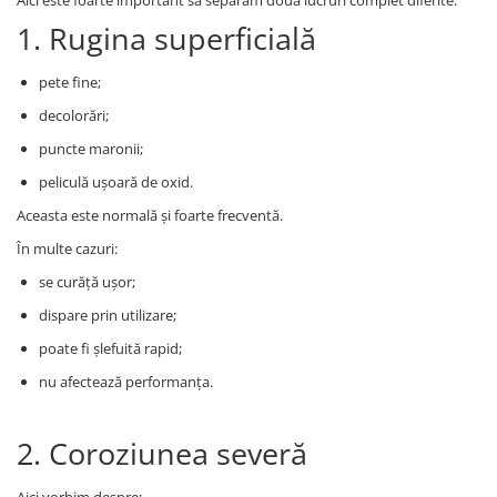
Aici este foarte important să separăm două lucruri complet diferite:
1. Rugina superficială
pete fine;
decolorări;
puncte maronii;
peliculă ușoară de oxid.
Aceasta este normală și foarte frecventă.
În multe cazuri:
se curăță ușor;
dispare prin utilizare;
poate fi șlefuită rapid;
nu afectează performanța.
2. Coroziunea severă