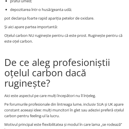
praful umed;
depozitarea într-o husă/geanta udă;
pot declanșa foarte rapid apariția petelor de oxidare.
Și aici apare partea importantă:
Oțelul carbon NU ruginește pentru că este prost. Ruginește pentru că
este oțel carbon.
De ce aleg profesioniștii
oțelul carbon dacă
ruginește?
Aici este aspectul pe care mulți începători nu îl înțeleg.
Pe forumurile profesionale din îintreaga lume, inclusiv SUA și UK apare
constant aceeași idee: mulți muncitori în glet sau adezivi preferă oțelul
carbon pentru feeling-ul la lucru.
Motivul principal este flexibilitatea și modul în care lama „se rodează”