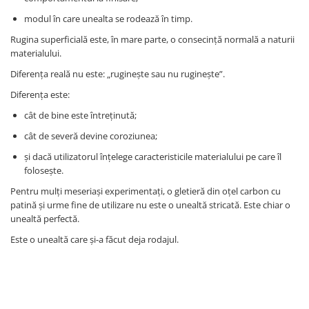
modul în care unealta se rodează în timp.
Rugina superficială este, în mare parte, o consecință normală a naturii
materialului.
Diferența reală nu este: „ruginește sau nu ruginește”.
Diferența este:
cât de bine este întreținută;
cât de severă devine coroziunea;
și dacă utilizatorul înțelege caracteristicile materialului pe care îl
folosește.
Pentru mulți meseriași experimentați, o gletieră din oțel carbon cu
patină și urme fine de utilizare nu este o unealtă stricată. Este chiar o
unealtă perfectă.
Este o unealtă care și-a făcut deja rodajul.