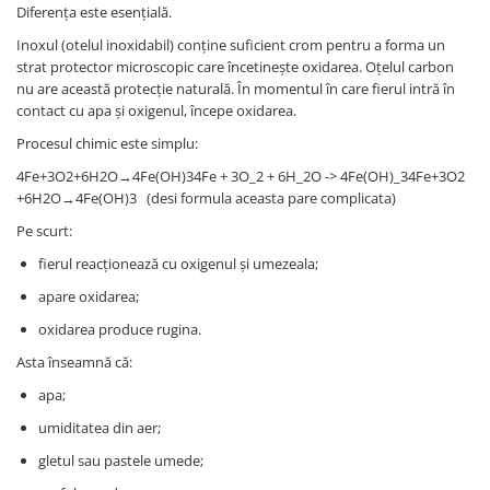
Diferența este esențială.
Inoxul (otelul inoxidabil) conține suficient crom pentru a forma un
strat protector microscopic care încetinește oxidarea. Oțelul carbon
nu are această protecție naturală. În momentul în care fierul intră în
contact cu apa și oxigenul, începe oxidarea.
Procesul chimic este simplu:
4Fe+3O2+6H2O→4Fe(OH)34Fe + 3O_2 + 6H_2O -> 4Fe(OH)_34Fe+3O2​
+6H2​O→4Fe(OH)3​ (desi formula aceasta pare complicata)
Pe scurt:
fierul reacționează cu oxigenul și umezeala;
apare oxidarea;
oxidarea produce rugina.
Asta înseamnă că:
apa;
umiditatea din aer;
gletul sau pastele umede;