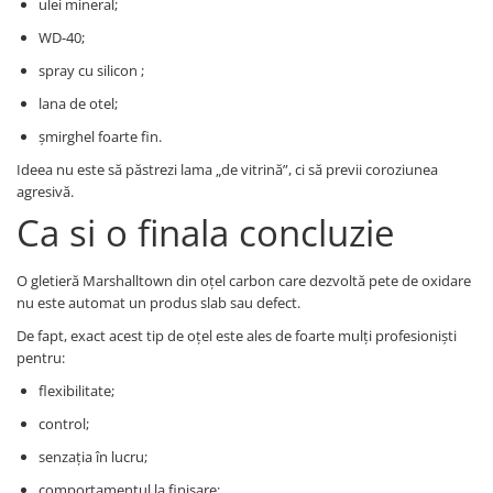
ulei mineral;
WD-40;
spray cu silicon ;
lana de otel;
șmirghel foarte fin.
Ideea nu este să păstrezi lama „de vitrină”, ci să previi coroziunea
agresivă.
Ca si o finala concluzie
O gletieră Marshalltown din oțel carbon care dezvoltă pete de oxidare
nu este automat un produs slab sau defect.
De fapt, exact acest tip de oțel este ales de foarte mulți profesioniști
pentru:
flexibilitate;
control;
senzația în lucru;
comportamentul la finisare;