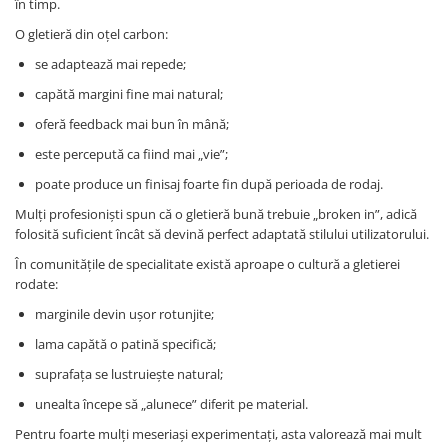
în timp.
O gletieră din oțel carbon:
se adaptează mai repede;
capătă margini fine mai natural;
oferă feedback mai bun în mână;
este percepută ca fiind mai „vie”;
poate produce un finisaj foarte fin după perioada de rodaj.
Mulți profesioniști spun că o gletieră bună trebuie „broken in”, adică
folosită suficient încât să devină perfect adaptată stilului utilizatorului.
În comunitățile de specialitate există aproape o cultură a gletierei
rodate:
marginile devin ușor rotunjite;
lama capătă o patină specifică;
suprafața se lustruiește natural;
unealta începe să „alunece” diferit pe material.
Pentru foarte mulți meseriași experimentați, asta valorează mai mult