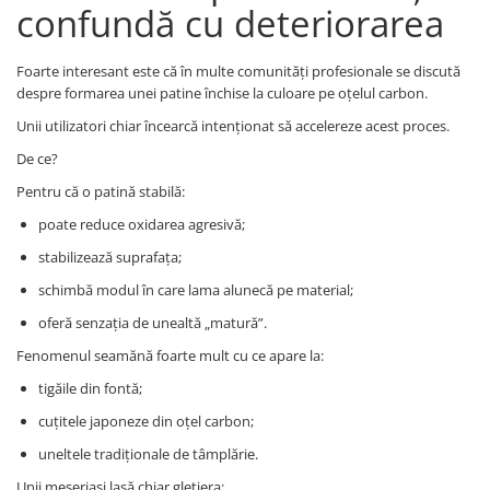
confundă cu deteriorarea
Foarte interesant este că în multe comunități profesionale se discută
despre formarea unei patine închise la culoare pe oțelul carbon.
Unii utilizatori chiar încearcă intenționat să accelereze acest proces.
De ce?
Pentru că o patină stabilă:
poate reduce oxidarea agresivă;
stabilizează suprafața;
schimbă modul în care lama alunecă pe material;
oferă senzația de unealtă „matură”.
Fenomenul seamănă foarte mult cu ce apare la:
tigăile din fontă;
cuțitele japoneze din oțel carbon;
uneltele tradiționale de tâmplărie.
Unii meseriași lasă chiar gletiera: