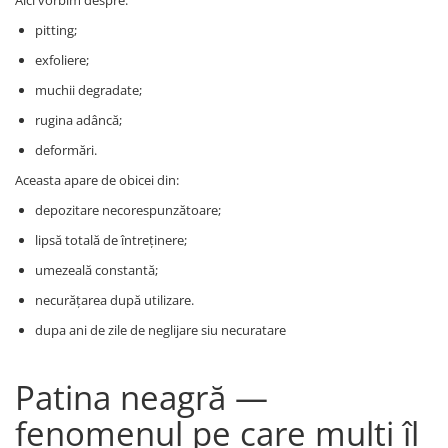
Aici vorbim despre:
pitting;
exfoliere;
muchii degradate;
rugina adâncă;
deformări.
Aceasta apare de obicei din:
depozitare necorespunzătoare;
lipsă totală de întreținere;
umezeală constantă;
necurățarea după utilizare.
dupa ani de zile de neglijare siu necuratare
Patina neagră —
fenomenul pe care mulți îl