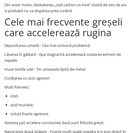
Din acest motiv, dezbaterea „oțel carbon vs inox” există de zeci de ani
și probabil nu va dispărea prea curând.
Cele mai frecvente greșeli
care accelerează rugina
Depozitarea umedă - Cea mai comună problemă.
Lăsarea în găleată - Apa stagnantă accelerează oxidarea extrem de
repede.
Huse textile ude - Țin umezeala lipită de metal.
Curățarea cu acizi agresivi
Mulți folosesc:
oțet;
acid muriatic;
soluții foarte agresive.
Acestea pot accelera coroziunea dacă sunt folosite greșit.
Neuscarea după spălare - Foarte mulți spală unealta și o pun direct în