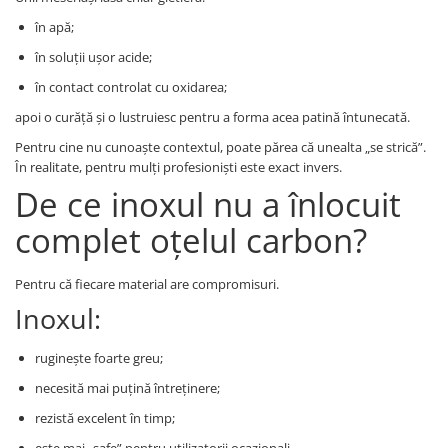
în apă;
în soluții ușor acide;
în contact controlat cu oxidarea;
apoi o curăță și o lustruiesc pentru a forma acea patină întunecată.
Pentru cine nu cunoaște contextul, poate părea că unealta „se strică”.
În realitate, pentru mulți profesioniști este exact invers.
De ce inoxul nu a înlocuit
complet oțelul carbon?
Pentru că fiecare material are compromisuri.
Inoxul:
ruginește foarte greu;
necesită mai puțină întreținere;
rezistă excelent în timp;