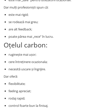
este mai „safe” pentru utilizatorii ocazionali.
Dar mulți profesioniști spun că:
este mai rigid;
se rodează mai greu;
are alt feedback;
poate părea mai „rece” în lucru.
Oțelul carbon:
ruginește mai ușor;
cere întreținere ocazionala;
necesită uscare și îngrijire.
Dar oferă:
flexibilitate;
feeling apreciat;
rodaj rapid;
control foarte bun la finisaj.