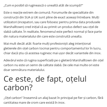
„Cum e posibil să ruginească o unealtă atât de scumpă?”
Este o reacție extrem de comună. Forumurile de specialitate din
construcții din SUA și UK sunt pline de exact aceeași întrebare. Mulți
utilizatori (incepatori, sau care folsoesc pentru prima data produsele
Marshalltown) cred inițial că au primit un produs defect sau oțel de
slabă calitate. În realitate, fenomenul este perfect normal și face parte
din natura materialului din care este construită unealta.
Mai mult decât atât: foarte mulți profesioniști aleg intenționat
gletierele din oțel carbon tocmai pentru comportamentul lor în lucru,
chiar dacă știu că acestea ruginesc mai ușor decât variantele din inox.
Adevărul este că rugina superficială pe o gletieră Marshalltown din oțel
carbon nu este un semn de calitate slabă. De cele mai multe ori este
doar semnătura materialului.
Ce este, de fapt, oțelul
carbon?
„Oțel carbon” înseamnă un aliaj bazat în principal pe fier și carbon, fără
cantitatea mare de crom care există în inox.