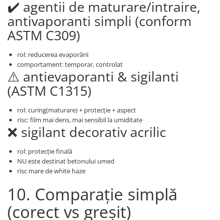
✔️ agentii de maturare/intraire,
antivaporanti simpli (conform
ASTM C309)
rol: reducerea evaporării
comportament: temporar, controlat
⚠️ antievaporanti & sigilanti
(ASTM C1315)
rol: curing(maturare) + protecție + aspect
risc: film mai dens, mai sensibil la umiditate
❌ sigilant decorativ acrilic
rol: protecție finală
NU este destinat betonului umed
risc mare de white haze
10. Comparație simplă
(corect vs greșit)