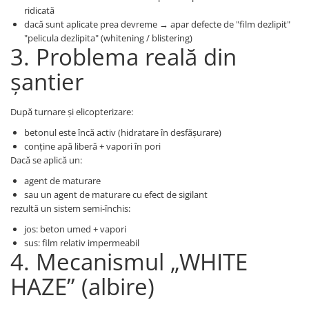
ridicată
dacă sunt aplicate prea devreme → apar defecte de "film dezlipit"
"pelicula dezlipita" (whitening / blistering)
3. Problema reală din
șantier
După turnare și elicopterizare:
betonul este încă activ (hidratare în desfășurare)
conține apă liberă + vapori în pori
Dacă se aplică un:
agent de maturare
sau un agent de maturare cu efect de sigilant
rezultă un sistem semi-închis:
jos: beton umed + vapori
sus: film relativ impermeabil
4. Mecanismul „WHITE
HAZE” (albire)