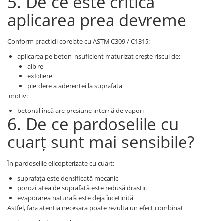
5. De ce este critică
aplicarea prea devreme
Conform practicii corelate cu ASTM C309 / C1315:
aplicarea pe beton insuficient maturizat crește riscul de:
albire
exfoliere
pierdere a aderentei la suprafata
motiv:
betonul încă are presiune internă de vapori
6. De ce pardoselile cu
cuarț sunt mai sensibile?
În pardoselile elicopterizate cu cuart:
suprafața este densificată mecanic
porozitatea de suprafață este redusă drastic
evaporarea naturală este deja încetinită
Astfel, fara atentia necesara poate rezulta un efect combinat: