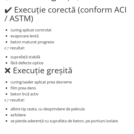
✔️ Execuție corectă (conform ACI
/ ASTM)
curing aplicat controlat
evaporare lentă
beton maturat progresiv
👉 rezultat:
suprafață stabilă
fără defecte optice
❌ Execuție greșită
curing/sealer aplicat prea devreme
film prea dens
beton încă activ
👉 rezultat:
albire tip ceata, cu desprindere de pelicula
exfoliere
se pierde aderență cu suprafata de beton, pe portiuni izolate