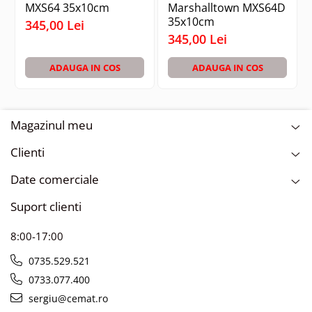
MXS64 35x10cm
Marshalltown MXS64D
beton aerat, asigurând o suprafață netedă și
35x10cm
345,00 Lei
uniformă, gata pentru următoarele etape de
345,00 Lei
finisare. Datorită materialului ușor și
designului ergonomic, sunt potrivite atât
ADAUGA IN COS
ADAUGA IN COS
pentru profesioniști, cât și pentru amatori.
Magazinul meu
Clienti
Date comerciale
Suport clienti
8:00-17:00
0735.529.521
0733.077.400
sergiu@cemat.ro