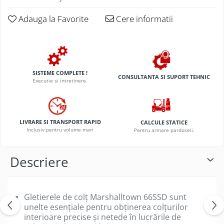
Adauga la Favorite
Cere informatii
SISTEME COMPLETE !
CONSULTANTA SI SUPORT TEHNIC
Executie si intretinere.
LIVRARE SI TRANSPORT RAPID
CALCULE STATICE
Inclusiv pentru volume mari
Pentru armare pardoseli.
Descriere
Gletierele de colț Marshalltown 66SSD sunt
unelte esențiale pentru obținerea colțurilor
interioare precise și netede în lucrările de