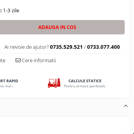
:
1-3 zile
ADAUGA IN COS
Ai nevoie de ajutor?
0735.529.521
/
0733.077.400
ite
Cere informatii
ORT RAPID
CALCULE STATICE
ume mari
Pentru armare pardoseli.