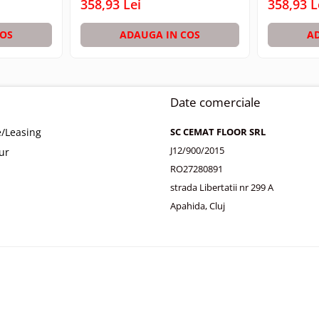
358,93 Lei
358,93 L
COS
ADAUGA IN COS
A
Date comerciale
e/Leasing
SC CEMAT FLOOR SRL
J12/900/2015
tur
RO27280891
strada Libertatii nr 299 A
Apahida, Cluj