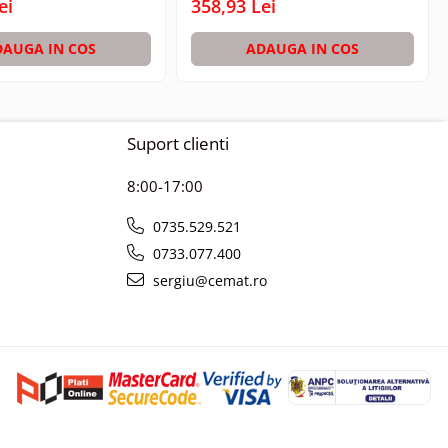
ei
358,93 Lei
DAUGA IN COS
ADAUGA IN COS
Suport clienti
8:00-17:00
0735.529.521
0733.077.400
sergiu@cemat.ro