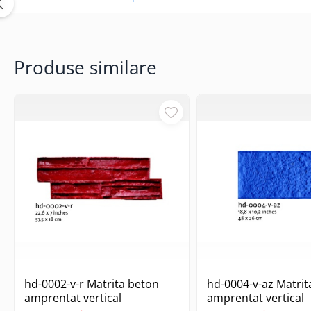
Finisoare beton/accesorii
Rosturi metalice
Covor de piatra cu rasina
Produse similare
poliuretanica
Gama FASTVERDINI
Placi PVC Pardoseli
hd-0002-v-r Matrita beton
hd-0004-v-az Matrit
amprentat vertical
amprentat vertical