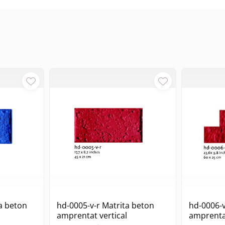
a beton
hd-0005-v-r Matrita beton
hd-0006-v
amprentat vertical
amprentat