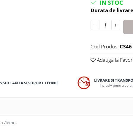
IN STOC
Durata de livrare
Cod Produs:
C346
Adauga la Favor
LIVRARE SI TRANSP
NSULTANTA SI SUPORT TEHNIC
Inclusiv pentru vol
ea /lemn.