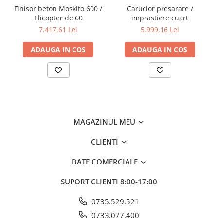
Motor Honda GX270 benzina Putere kw (CP) 6,6 (9)
Finisor beton Moskito 600 /
Carucior presarare /
Kohler Lombardini CH395 benzină Putere kw (CP) 6 (13)
Elicopter de 60
imprastiere cuart
Pornire Recul
7.417,61 Lei
5.999,16 Lei
Consum de combustibil l/h 2,4 3,1
Capacitate rezervor l 5,3 6,1
„Dimensiuni L x l x H mm” 1220 x 1220 x 1300
ADAUGA IN COS
ADAUGA IN COS
Greutate Kg 119 121
MAGAZINUL MEU
CLIENTI
DATE COMERCIALE
SUPORT CLIENTI
8:00-17:00
0735.529.521
0733.077.400