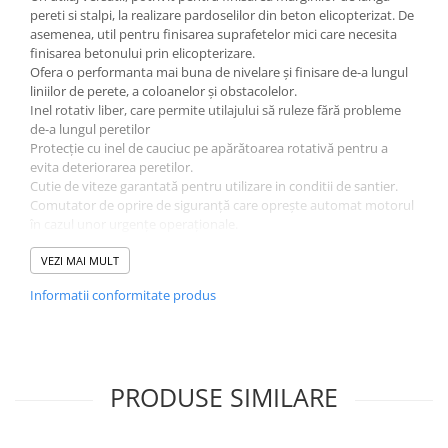
pereti si stalpi, la realizare pardoselilor din beton elicopterizat. De
asemenea, util pentru finisarea suprafetelor mici care necesita
finisarea betonului prin elicopterizare.
Ofera o performanta mai buna de nivelare și finisare de-a lungul
liniilor de perete, a coloanelor și obstacolelor.
Inel rotativ liber, care permite utilajului să ruleze fără probleme
de-a lungul peretilor
Protecție cu inel de cauciuc pe apărătoarea rotativă pentru a
evita deteriorarea peretilor.
Cutie de viteze garantată pentru utilizare in conditii de santier.
Comutator de oprire de siguranță care oprește automat motorul
în cazul unor urgențe operaționale.
Mâner pliabil standard și cârlig de ridicare pentru depozitare și
transport facil.
VEZI MAI MULT
Reglaje de precizie.
Informatii conformitate produs
SPECIFICATII TEHNICE:
Model NIVELUL 110/SLM
Diametrul rotorilor mm 1200
Lame Nr 4
PRODUSE SIMILARE
Lame de finisare mm 452 x 155
Tigaie plutitoare mm 1200
Viteza lamei rpm 125