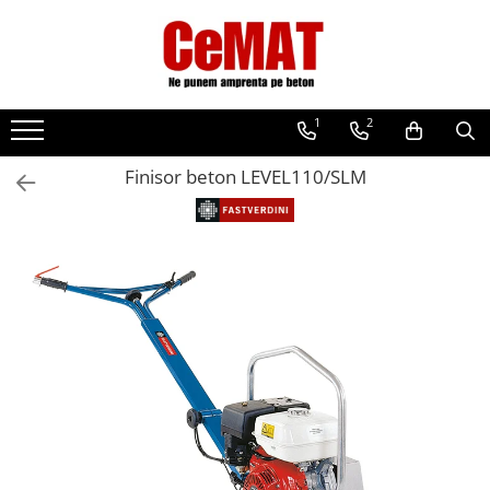
Toate Produsele
Beton amprentat
1
2
Intretinere beton amprentat
Matrite Beton Amprentat
Finisor beton LEVEL110/SLM
Adoquines
Cenefas
Losas
Mantas
Piedras
Pizarras
Rodillo
Vertical
Fibre beton