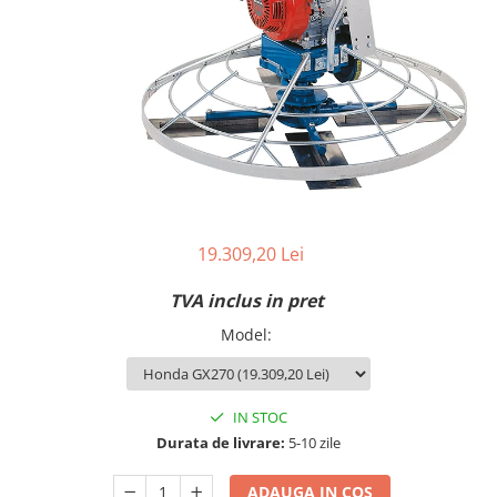
Produse beton celular
Beton elicopterizat
Consumabile
Discuri diamantate
Sape egalizare
Unelte si scule
Gletiere
Set complet finisat beton
19.309,20 Lei
Dreptare
Far led
TVA inclus in pret
Finisoare/lipe/unelte beton
Model
:
Utilaje si Masini
MARSHALLTOWN
Gletiere
IN STOC
Durata de livrare:
5-10 zile
Gletiere piscine/plastic
Gletiere margine/rost/colturi
ADAUGA IN COS