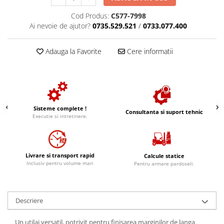
Finisoare beton/accesorii
Cod Produs:
C577-7998
Rosturi metalice
Ai nevoie de ajutor?
0735.529.521
/
0733.077.400
Covor de piatra cu rasina
poliuretanica
Adauga la Favorite
Cere informatii
Gama FASTVERDINI
Placi PVC Pardoseli
Sisteme complete !
Consultanta si suport tehnic
Executie si intretinere.
Livrare si transport rapid
Calcule statice
Inclusiv pentru volume mari
Pentru armare pardoseli.
Descriere
Un utilaj versatil, potrivit pentru finisarea marginilor de langa