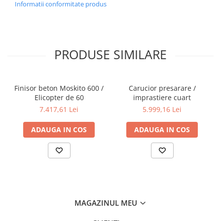
Informatii conformitate produs
Factor de contemporaneitate: aprox. 0,75.
ACCESORII
- Compresor;
Conducte pentru pompare.
TRANSFER ȘI FORMARE DE KNOW-HOW
PRODUSE SIMILARE
Include:
- mix design;
-Asistenta tehnica post vanzare;
- 1 zi de training la firma noastra.
Finisor beton Moskito 600 /
Carucior presarare /
Elicopter de 60
imprastiere cuart
7.417,61 Lei
5.999,16 Lei
ADAUGA IN COS
ADAUGA IN COS
MAGAZINUL MEU