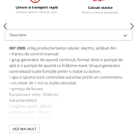
Livrare si transport rapid
Calcule statice
Inclusiv pentru volume mari
Pentru armare pardoseli.
Descriere
IBP 2008
, utilaj productie beton celular, electric, alcătuit din:
• Panou de control manual;
• grup generator de spumă continuă, format dintr-o pompă de
apă și o pompă de spumă cu înălțime mare. Grupul generator
controlează toate funcțiile printr-o stație cu buton;
• apa si spuma sunt controlate automat printr-un cronometru;
• un mixer de 1 m3 cu dublu elicoidal;
• pompa de livrare.
Randament zilnic: 70/80 mc
Caracteristici:
Lungime: aprox. 230 cm.
Latime: aprox. 170 cm.
Inaltime: aprox. 200 cm.
Greutate: aprox. 950 kg
Tensiune: 400 V 50 Hz trifazic.
VEZI MAI MULT
Putere totală instalată: aprox. 15 Kw.