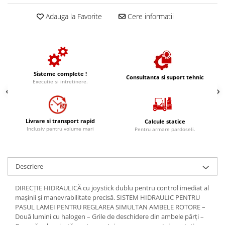
Adauga la Favorite
Cere informatii
Sisteme complete !
Consultanta si suport tehnic
Executie si intretinere.
Livrare si transport rapid
Calcule statice
Inclusiv pentru volume mari
Pentru armare pardoseli.
Descriere
DIRECȚIE HIDRAULICĂ cu joystick dublu pentru control imediat al
mașinii și manevrabilitate precisă. SISTEM HIDRAULIC PENTRU
PASUL LAMEI PENTRU REGLAREA SIMULTAN AMBELE ROTORE –
Două lumini cu halogen – Grile de deschidere din ambele părți –