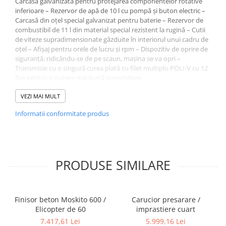
Carcasă galvanizată pentru protejarea componentelor rotative
inferioare – Rezervor de apă de 10 l cu pompă și buton electric –
Carcasă din oțel special galvanizat pentru baterie – Rezervor de
combustibil de 11 l din material special rezistent la rugină – Cutii
de viteze supradimensionate găzduite în interiorul unui cadru de
oțel – Afișaj pentru orele de lucru și rpm – Dispozitiv de oprire de
siguranță: ridicându-se de pe scaun, mașina se va opri –
Transmisie cu o singură curea plată cu filet multiplu POLI-V cu 12
fire pentru o putere mai bună transmitere
VEZI MAI MULT
Model DUPLEX 1250/H
Informatii conformitate produs
Diametrul rotorilor mm 1200
Lame Nr 8
Lame de finisare mm 452 x 155
Lame plutitoare mm 480 x 245
Tigaie plutitoare mm 1200
PRODUSE SIMILARE
Viteza lamei rpm 95
Motor benzină Briggs & Stratton
Putere kw (CP) 25,7 (35)
Pornire Electric
Finisor beton Moskito 600 /
Carucior presarare /
Consum de combustibil l/h 8
Elicopter de 60
imprastiere cuart
Capacitate rezervor l 11
7.417,61 Lei
5.999,16 Lei